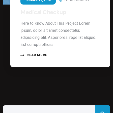
BY
ADMIN4165
FÉVRIER 11, 2024
Medical Checkup
Here to Know About This Project Lorem
ipsum, dolor sit amet consectetur,
adipisicing elit. Asperiores, repellat aliquid.
Est corrupti officiis
READ MORE